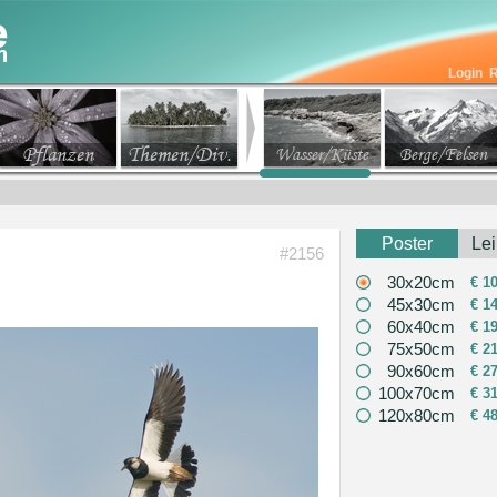
Login
R
Pflanzen
Themen/Div.
Wasser/Küste
Berge/Felsen
Poster
Le
#2156
30x20cm
€ 1
45x30cm
€ 1
60x40cm
€ 1
75x50cm
€ 2
90x60cm
€ 2
100x70cm
€ 3
120x80cm
€ 4