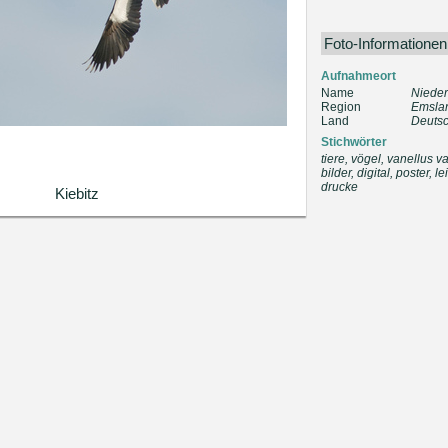
Foto-Informationen
Aufnahmeort
Name
Niede
Region
Emsla
Land
Deuts
Stichwörter
tiere, vögel, vanellus v
bilder, digital, poster,
drucke
Kiebitz