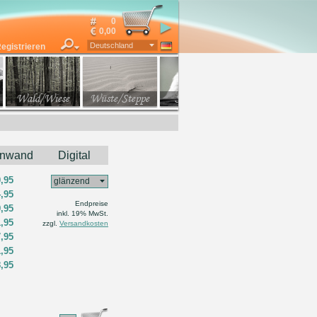
Email
0
Passwort
0,00
alle Kategorien
Passwort vergessen?
Deutschland
egistrieren
Wald/Wiese
Wüste/Steppe
Säugetiere
Vögel
inwand
Digital
0,95
glänzend
4,95
Endpreise
9,95
inkl. 19% MwSt.
1,95
zzgl.
Versandkosten
7,95
1,95
8,95