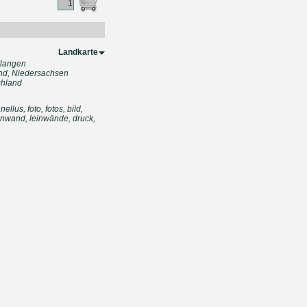
Landkarte
rlangen
nd, Niedersachsen
chland
anellus,
foto, fotos, bild,
 leinwand, leinwände, druck,